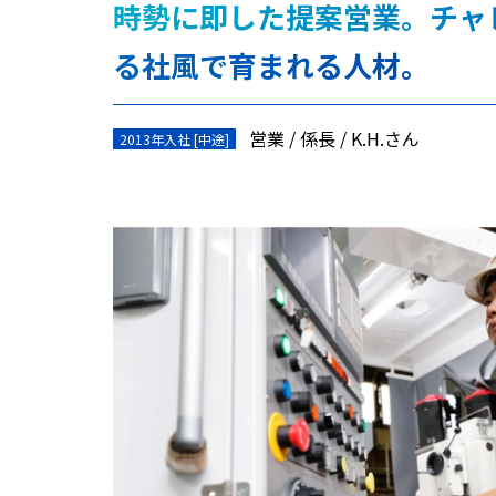
時勢に即した提案営業。チャ
る社風で育まれる人材。
営業
係長
K.H.さん
2013年入社 [中途]