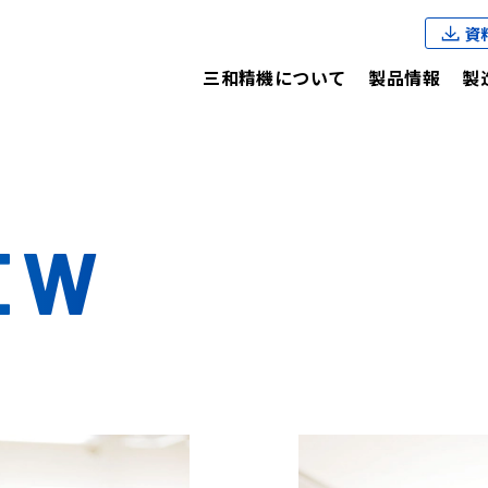
資
三和精機について
製品情報
製
EW