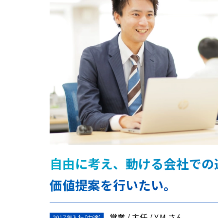
自由に考え、動ける会社での
価値提案を行いたい。
営業
主任
Y.M.さん
2017年入社 [中途]