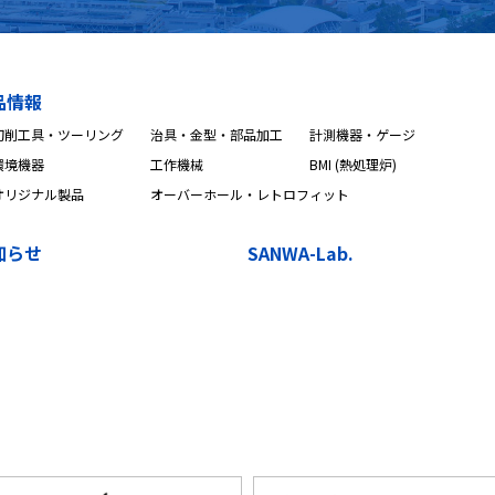
品情報
切削工具・ツーリング
治具・金型・部品加工
計測機器・ゲージ
環境機器
工作機械
BMI (熱処理炉)
オリジナル製品
オーバーホール・レトロフィット
知らせ
SANWA-Lab.