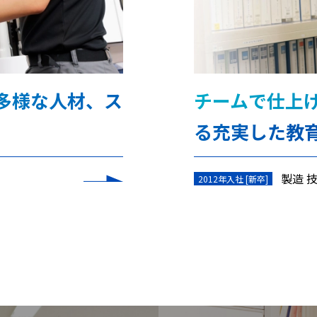
多様な人材、ス
チームで仕上
る充実した教
製造 
2012年入社 [新卒]