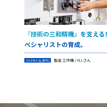
『技術の三和精機』を支える
ペシャリストの育成。
製造 工作機
H.I.さん
2018年入社 [新卒]